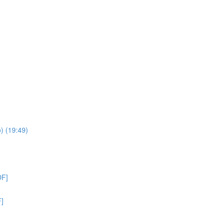
) (19:49)
DF]
F]