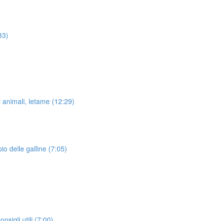
33)
 animali, letame (12:29)
io delle galline (7:05)
sigli utili (7:00)