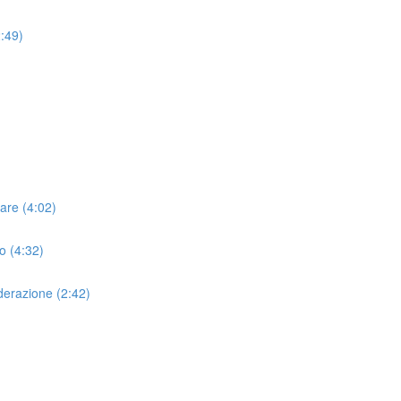
2:49)
mare (4:02)
o (4:32)
oderazione (2:42)